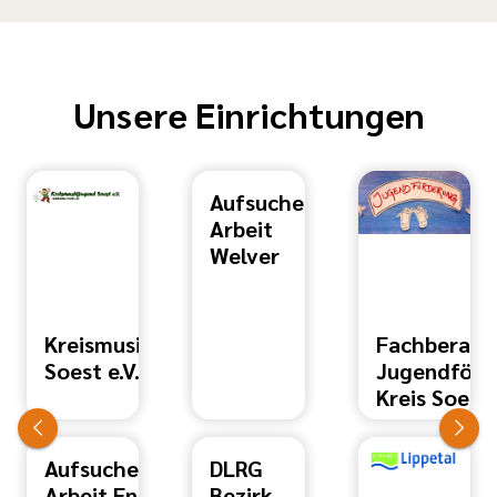
Unsere Einrichtungen
Aufsuchende
Arbeit
Welver
Kreismusikjugend
Fachberatu
Soest e.V.
Jugendförd
Kreis Soest
Aufsuchende
DLRG
Arbeit Ense
Bezirk