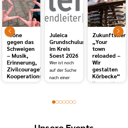
"Töne
Juleica
Zukunftswerk
gegen das
Grundschulungen
„Your
Schweigen
im Kreis
town
– Musik,
Soest 2026
reloaded –
Erinnerung,
Wir
Wer ist noch
Zivilcourage"-
gestalten
auf der Suche
Kooperationsprojekt
Körbecke“
nach einer
zum
Kooperationspr
Juleica
Thema
mit der
Grundschulung?
Antisemitismus
Schulsozial-
Schau in
Das
und
unserem Flyer
Kooperationsprojekt
Jugendarbeit
und suche dir
mit dem
der
ein passendes
Unsere Events
Schulamt des
Gemeinde