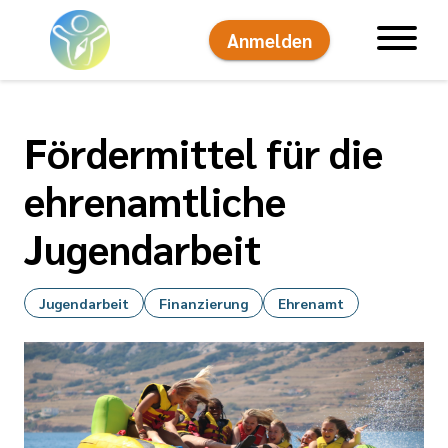
Anmelden
Hauptnavigati
Fördermittel für die
ehrenamtliche
Jugendarbeit
Jugendarbeit
Finanzierung
Ehrenamt